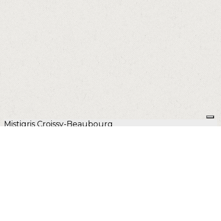
Mistigris Croissy-Beaubourg
Association loi 1901, reconnue d'intérêt général
Je m'abonne à la newsletter
OK
Plan du site
Licences
Mentions légales