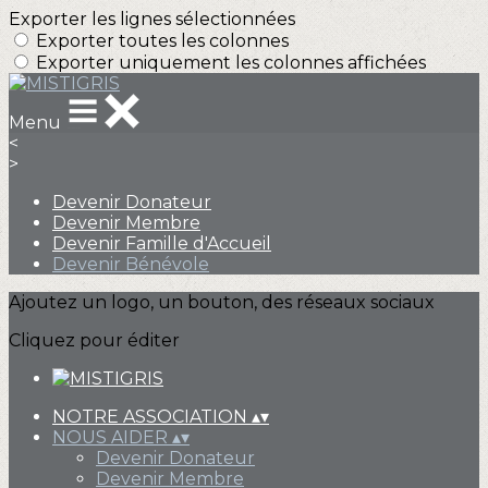
Exporter les lignes sélectionnées
Exporter toutes les colonnes
Exporter uniquement les colonnes affichées
Menu
<
>
Devenir Donateur
Devenir Membre
Devenir Famille d'Accueil
Devenir Bénévole
Ajoutez un logo, un bouton, des réseaux sociaux
Cliquez pour éditer
NOTRE ASSOCIATION
▴
▾
NOUS AIDER
▴
▾
Devenir Donateur
Devenir Membre