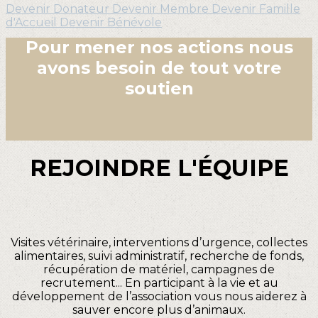
Devenir Donateur
Devenir Membre
Devenir Famille
d'Accueil
Devenir Bénévole
Pour mener nos actions nous
avons besoin de tout votre
soutien
REJOINDRE L'ÉQUIPE
Visites vétérinaire, interventions d’urgence, collectes
alimentaires, suivi administratif, recherche de fonds,
récupération de matériel, campagnes de
recrutement... En participant à la vie et au
développement de l’association vous nous aiderez à
sauver encore plus d’animaux.