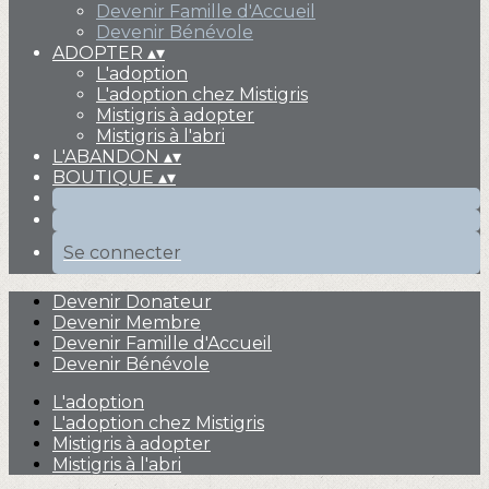
Devenir Famille d'Accueil
Devenir Bénévole
ADOPTER
▴
▾
L'adoption
L'adoption chez Mistigris
Mistigris à adopter
Mistigris à l'abri
L'ABANDON
▴
▾
BOUTIQUE
▴
▾
Se connecter
Devenir Donateur
Devenir Membre
Devenir Famille d'Accueil
Devenir Bénévole
L'adoption
L'adoption chez Mistigris
Mistigris à adopter
Mistigris à l'abri